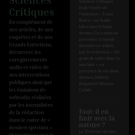
Sciences Critiques
était l’invité de
Critiques
l’émission « Trous
Noirs » sur Radio
En complément de
Libertaire le 8 juin
nos articles, de nos
dernier. L’occasion de
enquêtes et de nos
présenter la bande
Grands Entretiens,
dessinée co-éditée
découvrez les
par la rédaction, « Un
grain de sable dans la
enregistrements
machine », en
audio et vidéo de
présence de ses deux
nos interventions
auteurs, Juliette
publiques ainsi que
Brigand et Nicolas
les émissions de
Celnik.
webradio réalisées
par les journalistes
Faut-il en
de la rédaction
finir avec la
dans le cadre de «
nature ?
dossiers spéciaux »
Le 13 février dernier,
thématiques (sur le