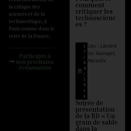
comment
la critique des
critiquer les
sciences et de la
technoscienc
technocritique, à
es ?
Paris comme dans le
reste de la France.
Lieu : Librairie
1
7
Les Sauvages,
Participez à
/
Marseille
nos prochains
0
événements
4
/
2
0
2
6
Soirée de
présentation
de la BD « Un
grain de sable
dans la