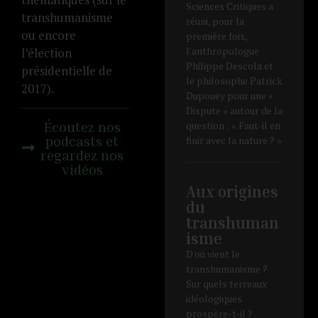
Sciences Critiques a
transhumanisme
réuni, pour la
ou encore
première fois,
l'anthropologue
l’élection
Philippe Descola et
présidentielle de
le philosophe Patrick
2017).
Dupouey pour une «
Dispute » autour de la
Écoutez nos
question : « Faut-il en
podcasts et
finir avec la nature ? »
regardez nos
vidéos
Aux origines
du
transhuman
isme
D'où vient le
transhumanisme ?
Sur quels terreaux
idéologiques
prospère-t-il ?