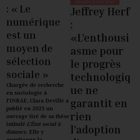
GRANDS ENTRETIENS
: « Le
Jeffrey Herf
numérique
:
est un
«L’enthousi
moyen de
asme pour
sélection
le progrès
sociale »
technologiq
Chargée de recherche
ue ne
en sociologie à
garantit en
l’INRAE, Clara Deville a
publié en 2023 un
rien
ouvrage tiré de sa thèse
intitulé
L’État social à
l’adoption
distance
. Elle y
questionne la