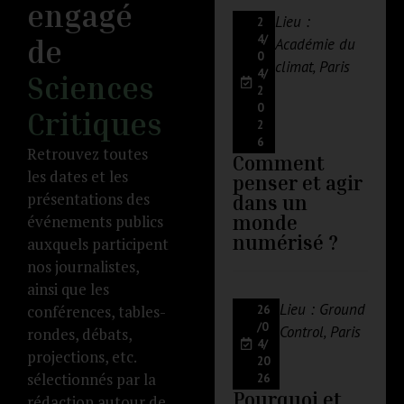
engagé
Lieu :
2
4/
de
Académie du
0
climat, Paris
4/
Sciences
2
0
Critiques
2
6
Retrouvez toutes
Comment
les dates et les
penser et agir
présentations des
dans un
événements publics
monde
numérisé ?
auxquels participent
nos journalistes,
ainsi que les
Lieu : Ground
conférences, tables-
26
/0
Control, Paris
rondes, débats,
4/
projections, etc.
20
sélectionnés par la
26
Pourquoi et
rédaction autour de