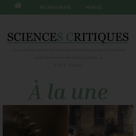
RECHERCHER
RECHERCHER
MENU
MENU
« La science est une chose trop importante pour être laissée
entre les mains des seuls savants. »
(Carl E. Sagan)
À la une