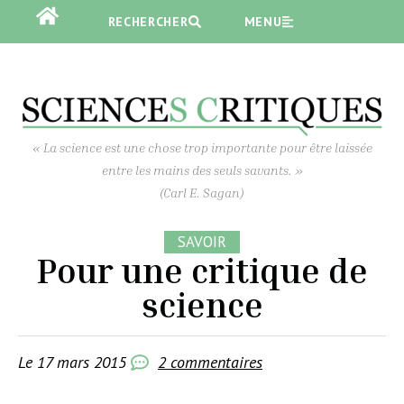
RECHERCHER
RECHERCHER
MENU
MENU
« La science est une chose trop importante pour être laissée
entre les mains des seuls savants. »
(Carl E. Sagan)
SAVOIR
Pour une critique de
science
Le
17 mars 2015
2 commentaires