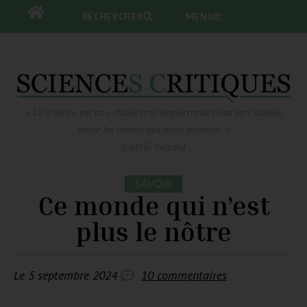
RECHERCHER
RECHERCHER
MENU
MENU
« La science est une chose trop importante pour être laissée
entre les mains des seuls savants. »
(Carl E. Sagan)
SAVOIR
Ce monde qui n’est
plus le nôtre
Le
5 septembre 2024
10 commentaires