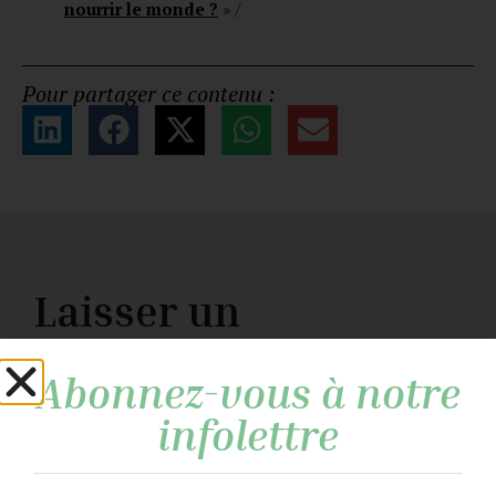
nourrir le monde ?
» /
Pour partager ce contenu :
Laisser un
commentaire
Abonnez-vous à notre
Votre adresse e-mail ne sera pas publiée.
Les
infolettre
champs obligatoires sont indiqués avec
*
Commentaire
*