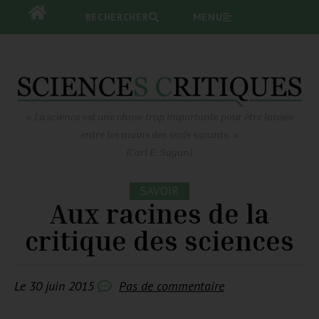
RECHERCHER
RECHERCHER
MENU
MENU
« La science est une chose trop importante pour être laissée
entre les mains des seuls savants. »
(Carl E. Sagan)
SAVOIR
Aux racines de la
critique des sciences
Le
30 juin 2015
Pas de commentaire