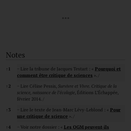
* * *
Notes
Notes
↑
1
− Lire la tribune de Jacques Testart : «
Pourquoi et
comment être critique de sciences
». /
↑
2
− Lire Céline Pessis,
Survivre et Vivre. Critique de la
science, naissance de l’écologie
, Éditions L’Échappée,
février 2014. /
↑
3
− Lire le texte de Jean-Marc Lévy-Leblond : «
Pour
une critique de science
». /
↑
4
− Voir notre dossier : «
Les OGM peuvent-ils