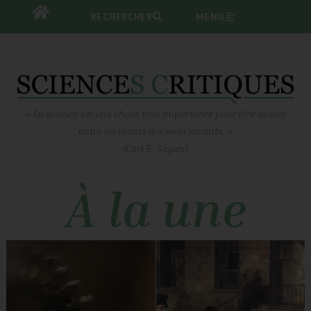
RECHERCHER
RECHERCHER
MENU
MENU
« La science est une chose trop importante pour être laissée
entre les mains des seuls savants. »
(Carl E. Sagan)
À la une