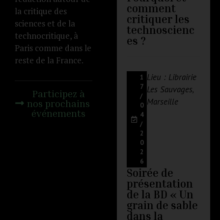
comment
la critique des
critiquer les
sciences et de la
technoscienc
technocritique, à
es ?
Paris comme dans le
reste de la France.
Lieu : Librairie
1
7
Les Sauvages,
Participez à
/
Marseille
nos prochains
0
événements
4
/
2
0
2
6
Soirée de
présentation
de la BD « Un
grain de sable
dans la