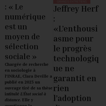
GRANDS ENTRETIENS
: « Le
Jeffrey Herf
numérique
:
est un
«L’enthousi
moyen de
asme pour
sélection
le progrès
sociale »
technologiq
Chargée de recherche
ue ne
en sociologie à
garantit en
l’INRAE, Clara Deville a
publié en 2023 un
rien
ouvrage tiré de sa thèse
intitulé
L’État social à
l’adoption
distance
. Elle y
questionne la