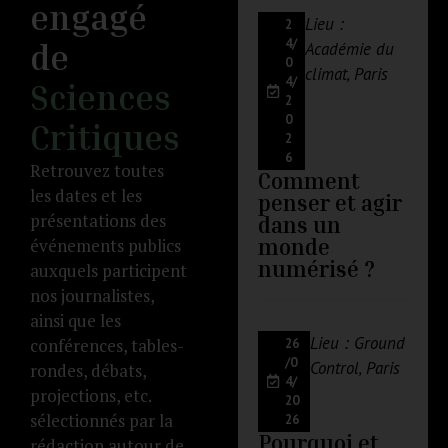
engagé
Lieu :
2
4/
de
Académie du
0
climat, Paris
4/
Sciences
2
0
Critiques
2
6
Retrouvez toutes
Comment
les dates et les
penser et agir
présentations des
dans un
événements publics
monde
numérisé ?
auxquels participent
nos journalistes,
ainsi que les
Lieu : Ground
conférences, tables-
26
/0
Control, Paris
rondes, débats,
4/
projections, etc.
20
sélectionnés par la
26
Pourquoi et
rédaction autour de