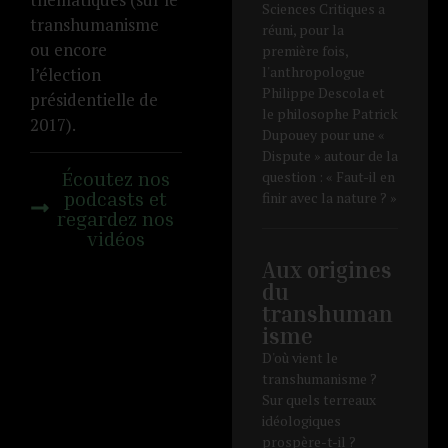
Sciences Critiques a
transhumanisme
réuni, pour la
ou encore
première fois,
l'anthropologue
l’élection
Philippe Descola et
présidentielle de
le philosophe Patrick
2017).
Dupouey pour une «
Dispute » autour de la
Écoutez nos
question : « Faut-il en
podcasts et
finir avec la nature ? »
regardez nos
vidéos
Aux origines
du
transhuman
isme
D'où vient le
transhumanisme ?
Sur quels terreaux
idéologiques
prospère-t-il ?