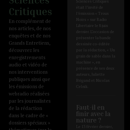
Sciences Critiques
était l’invité de
Critiques
l’émission « Trous
Noirs » sur Radio
En complément de
Libertaire le 8 juin
nos articles, de nos
dernier. L’occasion de
enquêtes et de nos
présenter la bande
Grands Entretiens,
dessinée co-éditée
découvrez les
par la rédaction, « Un
grain de sable dans la
enregistrements
machine », en
audio et vidéo de
présence de ses deux
nos interventions
auteurs, Juliette
publiques ainsi que
Brigand et Nicolas
les émissions de
Celnik.
webradio réalisées
par les journalistes
Faut-il en
de la rédaction
finir avec la
dans le cadre de «
nature ?
dossiers spéciaux »
Le 13 février dernier,
thématiques (sur le