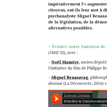
impérativement l’«
augmenter
citoyens, ont-ils leur mot à 
psychanalyste Miguel Benasay
de la législation, de la démo
alternatives possibles.
>
É
coutez notre émission de
(1h02’32), avec :
–
Noël Mamère
, ancien député 
l’initiative du film de Philippe B
–
Miguel Benasayag
, philosop
diminué
(La Découverte, 2016) 