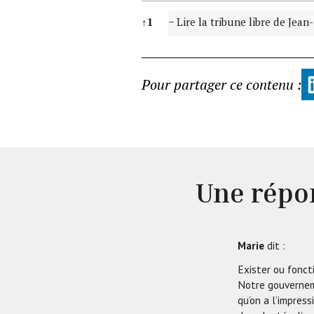
Notes
↑
1
− Lire la tribune libre de Jea
Pour partager ce contenu :
Une répo
Marie
dit :
Exister ou fonct
Notre gouverneme
qu’on a l’impre