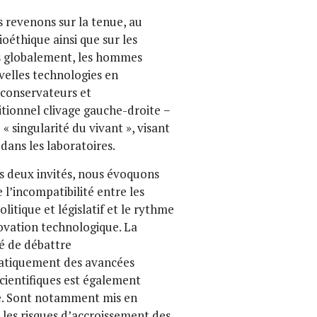
 revenons sur la tenue, au
oéthique ainsi que sur les
us globalement, les hommes
uvelles technologies en
oconservateurs et
itionnel clivage gauche-droite −
 singularité du vivant », visant
dans les laboratoires.
s deux invités, nous évoquons
 l’incompatibilité entre les
litique et législatif et le rythme
ovation technologique. La
té de débattre
tiquement des avancées
cientifiques est également
e. Sont notamment mis en
les risques d’accroissement des