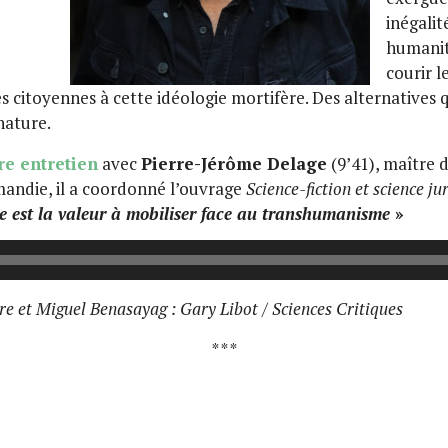
inégalit
humanité
courir 
s citoyennes à cette idéologie mortifère. Des alternatives 
nature.
re entretien
avec
Pierre-Jérôme Delage
(9’41), maître 
andie, il a coordonné l’ouvrage
Science-fiction et science ju
e est la valeur à mobiliser face au transhumanisme
»
 et Miguel Benasayag : Gary Libot / Sciences Critiques
* * *