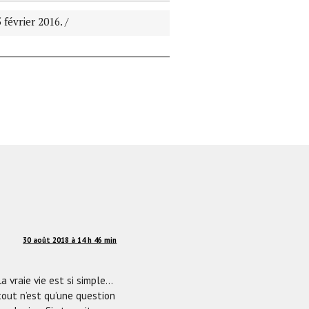
le
volume.
5 février 2016. /
30 août 2018 à 14 h 46 min
 vraie vie est si simple…
out n’est qu’une question