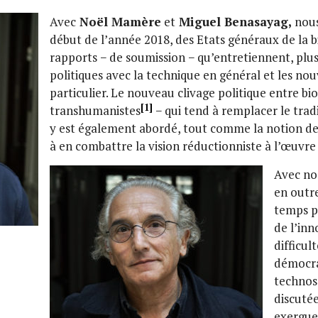
Avec
Noël Mamère
et
Miguel Benasayag,
nous
début de l’année 2018, des Etats généraux de la bi
rapports − de soumission − qu’entretiennent, pl
politiques avec la technique en général et les no
particulier. Le nouveau clivage politique entre bi
[1]
transhumanistes
− qui tend à remplacer le trad
y est également abordé, tout comme la notion de «
à en combattre la vision réductionniste à l’œuvre 
Avec no
en outre
temps po
de l’inn
difficul
démocra
technos
discuté
exergue 