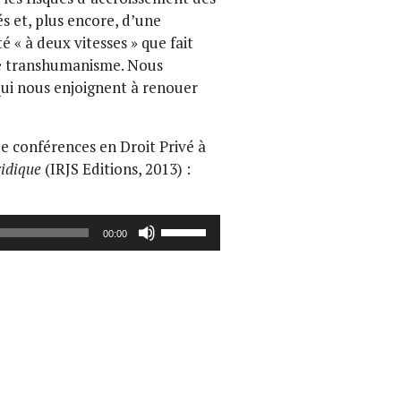
és et, plus encore, d’une
 « à deux vitesses » que fait
le transhumanisme. Nous
qui nous enjoignent à renouer
de conférences en Droit Privé à
ridique
(IRJS Editions, 2013) :
Utilisez
00:00
les
flèches
haut/bas
pour
augmenter
ou
diminuer