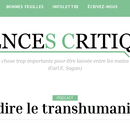
BONNES FEUILLES
INFOLETTRE
ÉCRIVEZ-NOUS
 chose trop importante pour être laissée entre les mains
(Carl E. Sagan)
PODCAST
dire le transhuman