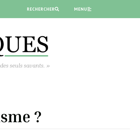
RECHERCHER
MENU
 des seuls savants. »
isme ?