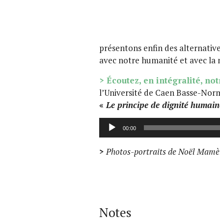
présentons enfin des alternative
avec notre humanité et avec la 
>
É
coutez, en intégralité, not
l’Université de Caen Basse-Norm
«
Le principe de dignité humain
Lecteur
00:00
audio
>
Photos-portraits de Noël Mamère
Notes