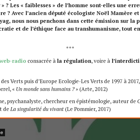
» ? Les « faiblesses » de l’homme sont-elles une erreu
dire ? Avec l’ancien député écologiste Noël Mamère et
ag, nous nous penchons dans cette émission sur la pla
cratie et de l’éthique face au transhumanisme, tout en
* * *
 web-radio
consacrée à
la régulation
, voire à
l’interdic
des Verts puis d’Europe Ecologie-Les Verts de 1997 à 2017, a
orrel, «
Un monde sans humains ?
» (Arte, 2012)
he, psychanalyste, chercheur en épistémologie, auteur de
C
et de
La singularité du vivant
(Le Pommier, 2017)