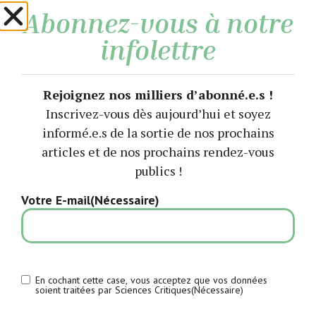
Abonnez-vous à notre
infolettre
Le nouvel horizon (libéral) de la
recherche européenne
Rejoignez nos milliers d’abonné.e.s !
Inscrivez-vous dès aujourd’hui et soyez
informé.e.s de la sortie de nos prochains
articles et de nos prochains rendez-vous
publics !
Votre E-mail
(Nécessaire)
Sciences Critiques, un site
RGPD
(Nécessaire)
d'information et de réflexion critique
En cochant cette case, vous acceptez que vos données
soient traitées par Sciences Critiques‎
(Nécessaire)
participatif sur les sciences et les
technosciences.