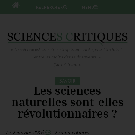
RECHERCHER
RECHERCHER
MENU
MENU
« La science est une chose trop importante pour être laissée
entre les mains des seuls savants. »
(Carl E. Sagan)
SAVOIR
Les sciences
naturelles sont-elles
révolutionnaires ?
Le
2 janvier 2016
2 commentaires