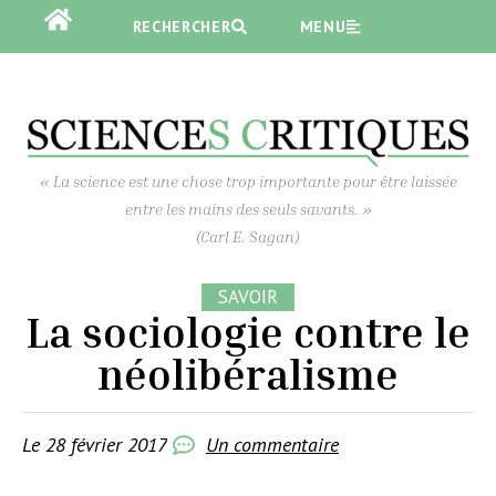
RECHERCHER
RECHERCHER
MENU
MENU
« La science est une chose trop importante pour être laissée
entre les mains des seuls savants. »
(Carl E. Sagan)
SAVOIR
La sociologie contre le
néolibéralisme
Le
28 février 2017
Un commentaire