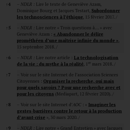
↑
4
–
NDLR :
Lire le texte de Geneviève Azam,
Dominique Bourg et Jacques Testart,
Subordonner
les technosciences à l’éthique
, 15 février 2017. /
↑
5
–
NDLR :
Lire notre « Trois questions à… » avec
Geneviève Azam :
« Abandonner le délire
prométhéen d’une maîtrise infinie du monde »
,
15 septembre 2018. /
↑
6
–
NDLR :
Lire notre article :
La technologisation
er
de la vie : d
u mythe à la réalit
é
, 1
mars 2018. /
↑
7
– Voir sur le site Internet de l’association Sciences
Citoyennes :
Organiser la recherche, oui mais
pour quels savoirs ? Pour une recherche avec et
pour les citoyens
(Mediapart, 12 février 2020). /
↑
8
– Voir sur le site Internet d’
AOC
: «
Imaginer les
gestes-barrières contre le retour à la production
d’avant-crise
», 30 mars 2020. /
↑
9
–
NDLR :
Lire notre « Grand Entretien » avec Jacques