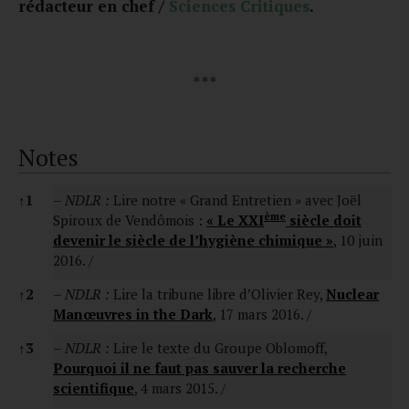
rédacteur en chef /
Sciences Critiques
.
* * *
Notes
Notes
↑
1
–
NDLR :
Lire notre « Grand Entretien » avec Joël
ème
Spiroux de Vendômois :
« Le XXI
siècle doit
devenir le siècle de l’hygiène chimique »
, 10 juin
2016. /
↑
2
–
NDLR :
Lire la tribune libre d’Olivier Rey,
Nuclear
Manœuvres in the Dark
, 17 mars 2016. /
↑
3
–
NDLR :
Lire le texte du Groupe Oblomoff,
Pourquoi il ne faut pas sauver la recherche
scientifique
, 4 mars 2015. /