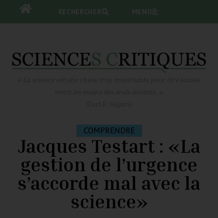
RECHERCHER
RECHERCHER
MENU
MENU
« La science est une chose trop importante pour être laissée
entre les mains des seuls savants. »
(Carl E. Sagan)
COMPRENDRE
Jacques Testart : «La
gestion de l’urgence
s’accorde mal avec la
science»