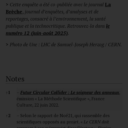
>
Cette enquête a été co-publiée avec le journal
La
Brèche
,
journal d’enquêtes, d’analyses et de
reportages, consacré à l’environnement, la santé
publique et la technocritique. Retrouvez-la dans
le
numéro 12 (juin-août 2025)
.
>
Photo de Une : LHC de Samuel-Joseph Herzog / CERN.
Notes
Notes
↑
1
–
Futur Circular Collider : Le seigneur des anneaux
,
émission « La Méthode Scientifique », France
Culture, 22 juin 2022.
↑
2
– Selon le rapport de Noé21, qui rassemble des
scientifiques opposés au projet. «
Le CERN doit
renoncer à son mégaprojet d’accélérateur
», février