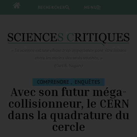
RECHERCHER
RECHERCHER
MENU
MENU
« La science est une chose trop importante pour être laissée
entre les mains des seuls savants. »
(Carl E. Sagan)
COMPRENDRE
,
ENQUÊTES
Avec son futur méga-
collisionneur, le CERN
dans la quadrature du
cercle