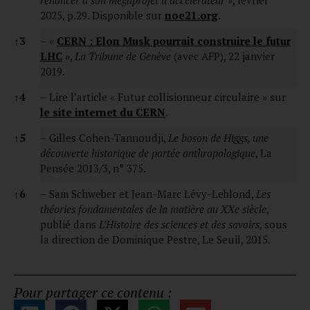
2025, p.29. Disponible sur
noe21.org
.
↑
3
– «
CERN : Elon Musk pourrait construire le futur
LHC
»,
La Tribune de Genève
(avec AFP), 22 janvier
2019.
↑
4
– Lire l’article « Futur collisionneur circulaire » sur
le site internet du CERN
.
↑
5
– Gilles Cohen-Tannoudji,
Le boson de Higgs, une
découverte historique de portée anthropologique
, La
Pensée
2013/3, n° 375.
↑
6
– Sam Schweber et Jean-Marc Lévy-Leblond,
Les
théories fondamentales de la matière au XXe siècle
,
publié dans
L’Histoire des sciences et des savoirs
, sous
la direction de Dominique Pestre, Le Seuil, 2015.
Pour partager ce contenu :