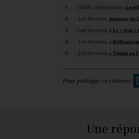
Notes
↑
1
–
NDLR :
Pierre Musso,
La re
↑
2
– Joël Decarsin,
Impasse de l
↑
3
– Joël Decarsin,
« Le « vrai »
↑
4
– Joël Decarsin,
« Définanciar
↑
5
– Joël Decarsin,
« Trump ou l
Pour partager ce contenu :
Une répo