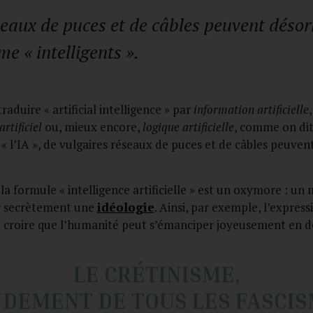
seaux de puces et de câbles peuvent désor
e « intelligents ».
aduire « artificial intelligence » par
information
artificielle
artificiel
ou, mieux encore,
logique artificielle
, comme on di
 « l’IA », de vulgaires réseaux de puces et de câbles peuve
a formule « intelligence artificielle » est un oxymore : un
ir secrètement une
idéologie
. Ainsi, par exemple, l’express
re croire que l’humanité peut s’émanciper joyeusement en
LE CR
É
TINISME,
DEMENT DE TOUS LES FASCI