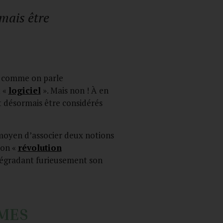
mais être
, comme on parle
t «
logiciel
». Mais non ! À en
nt désormais être considérés
 moyen d’associer deux notions
ion «
révolution
 dégradant furieusement son
SMES