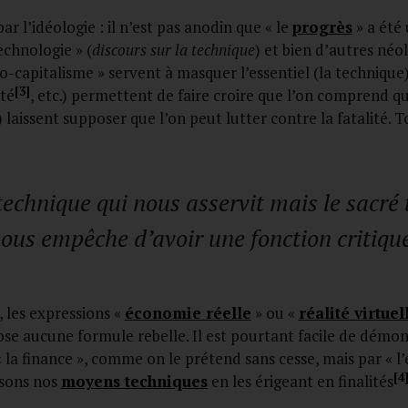
 l’idéologie : il n’est pas anodin que « le
progrès
» a été
technologie » (
discours sur la technique
) et bien d’autres n
-capitalisme » servent à masquer l’essentiel (la technique
[3]
ité
, etc.) permettent de faire croire que l’on comprend q
 laissent supposer que l’on peut lutter contre la fatalité. T
technique qui nous asservit mais le sacré 
nous empêche d’avoir une fonction critiqu
 les expressions «
économie réelle
» ou «
réalité virtuel
se aucune formule rebelle. Il est pourtant facile de démon
 la finance », comme on le prétend sans cesse, mais par « l’
[4
isons nos
moyens techniques
en les érigeant en finalités