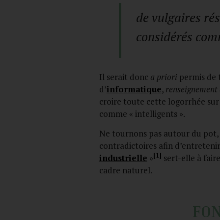
de vulgaires ré
considérés comm
Il serait donc
a priori
permis de tr
d’
informatique
,
renseignement
croire toute cette logorrhée sur
comme « intelligents ».
Ne tournons pas autour du pot, l
contradictoires afin d’entreten
[1]
industrielle
»
sert-elle à fai
cadre naturel.
FON