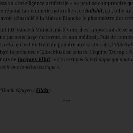
sion « intelligence artificielle » ne peut se comprendre qu
e répand la « connerie naturelle », ce
bullshit
, qui, telle 
avoir réinstallé à la Maison Blanche le plus sinistre des cré
ent J.D. Vance à Munich, mi-février, il est important de se
isme (au sens large du terme, et non médical). Puis de compr
, celui qui est en train de poindre aux Etats-Unis, l’
illibéra
ré la présence d’Elon Musk au sein de l’équipe Trump : l’i
 mots de
Jacques Ellul
: «
Ce n’est pas la technique qui nous a
voir une fonction critique
».
 (Thanh Nguyen /
Flickr
)
* * *