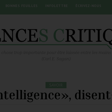
BONNES FEUILLES
INFOLETTRE
ÉCRIVEZ-NOUS
 chose trop importante pour être laissée entre les mains
(Carl E. Sagan)
SAVOIR
ntelligence», disent-