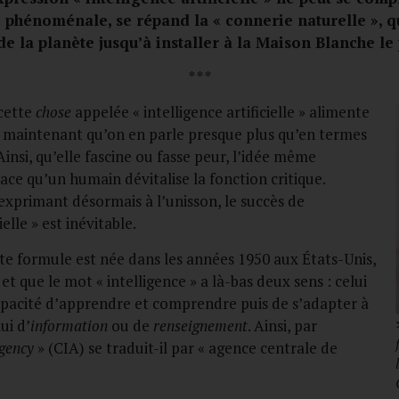
 phénoménale, se répand la « connerie naturelle », q
e la planète jusqu’à installer à la Maison Blanche le p
* * *
cette
chose
appelée « intelligence artificielle » alimente
là maintenant qu’on en parle presque plus qu’en termes
Ainsi, qu’elle fascine ou fasse peur, l’idée même
cace qu’un humain dévitalise la fonction critique.
exprimant désormais à l’unisson, le succès de
ielle » est inévitable.
 formule est née dans les années 1950 aux États-Unis,
, et que le mot « intelligence » a là-bas deux sens : celui
pacité d’apprendre et comprendre puis de s’adapter à
ui d’
information
ou de
renseignement
. Ainsi, par
Agency
» (CIA) se traduit-il par « agence centrale de