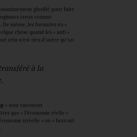
 unanimement glorifié pour faire
éologismes creux comme
). De même, les formules en «
uelque chose quand les « anti »
out cela n’est rien d’autre qu’un
transféré à la
e
.
le
» sont rarement
trer que « l’économie réelle »
économie irréelle » ou « hors sol
]
.