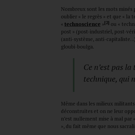
Nombreux sont les mots minés par
oublier « le regrès » et que « la 
[2]
«
technoscience
»
ou « techno
post » (post-industriel, post-vér
(anti-système, anti-capitaliste…)
gloubi-boulga.
Ce n’est pas la 
technique, qui 
Même dans les milieux militants,
déconstruites et on ne leur oppo
n’est nullement mise à mal par «
», du fait même que nous sacral