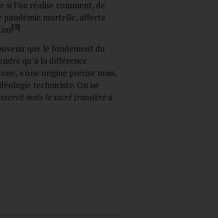
e si l’on réalise comment, de
une pandémie mortelle, affecte
[5]
tins
.
 souvenir que le fondement du
endre qu’à la différence
lisme
, a une origine précise mais,
déologie techniciste. On ne
sservit mais le sacré transféré à