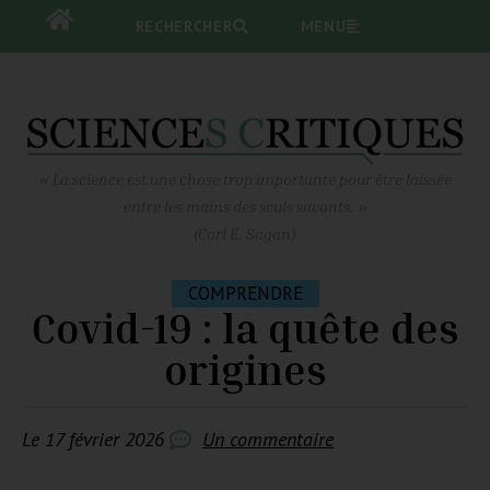
RECHERCHER
RECHERCHER
MENU
MENU
« La science est une chose trop importante pour être laissée
entre les mains des seuls savants. »
(Carl E. Sagan)
COMPRENDRE
Covid-19 : la quête des
origines
Le
17 février 2026
Un commentaire