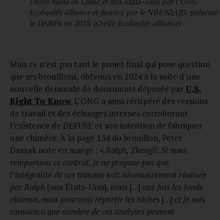
souris mené en Chine et aux États-Unis par l’ONG
Ecohealth alliance et financé par le NIH/NIAID, présenté
la DARPA en 2018. (Crédit Ecohealth alliance)
Mais ce n’est pas tant le projet final qui pose question
que ses brouillons, obtenus en 2024 à la suite d’une
nouvelle demande de documents déposée par
U.S.
Right To Know
. L’ONG a ainsi récupéré des versions
de travail et des échanges internes corroborant
l’existence de DEFUSE et son intention de fabriquer
une chimère. À la page 134 du brouillon, Peter
Daszak note en marge : «
Ralph, Zhengli. Si nous
remportons ce contrat, je ne propose pas que
l’intégralité de ces travaux soit nécessairement réalisée
par Ralph
[aux États-Unis]
, mais
[…]
une fois les fonds
obtenus, nous pourrons répartir les tâches
[…]
et je suis
convaincu que nombre de ces analyses peuvent