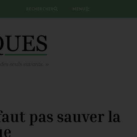
RECHERCHER
MENU
 des seuls savants. »
faut pas sauver la
ue