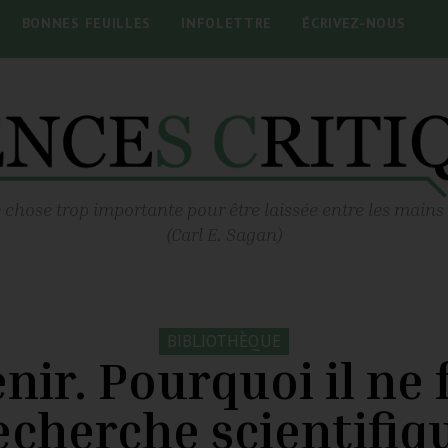
BONNES FEUILLES
INFOLETTRE
ÉCRIVEZ-NOUS
 chose trop importante pour être laissée entre les mains
(Carl E. Sagan)
BIBLIOTHÈQUE
nir. Pourquoi il ne 
echerche scientifiq