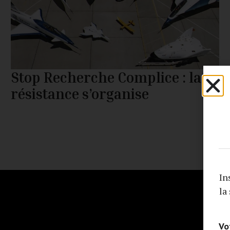
Stop Recherche Complice : la
résistance s’organise
In
la
Vo