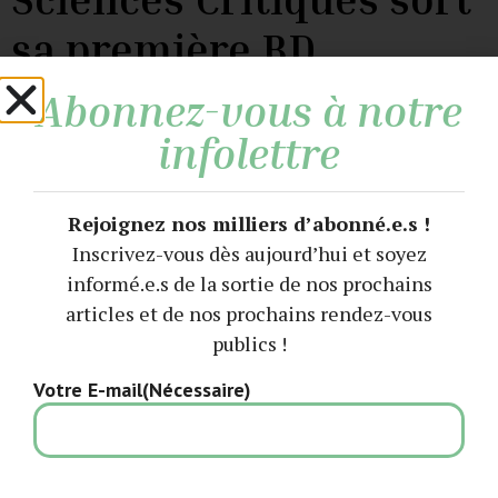
sa première BD
technocritique !
Abonnez-vous à notre
infolettre
Toute l’équipe de Sciences Critiques est fière de vous
annoncer la parution, le 17 avril dernier, de « Un grain de
sable dans la machine », sa première bande dessinée, une
Rejoignez nos milliers d’abonné.e.s !
fiction documentaire, réalisée par Nicolas Celnik et
Inscrivez-vous dès aujourd’hui et soyez
Juliette Brigand, en partenariat avec les éditions du
informé.e.s de la sortie de nos prochains
Passager clandestin.
articles et de nos prochains rendez-vous
publics !
Votre E-mail
(Nécessaire)
Sciences Critiques, un site