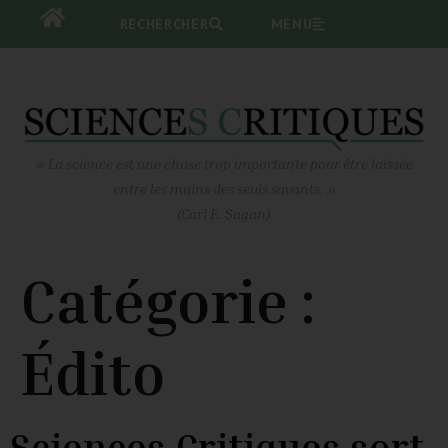
RECHERCHER
RECHERCHER
MENU
MENU
« La science est une chose trop importante pour être laissée
entre les mains des seuls savants. »
(Carl E. Sagan)
Catégorie :
Édito
Sciences Critiques sort